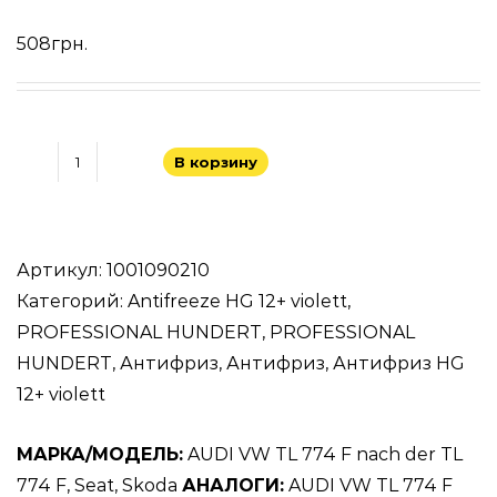
508
грн.
В корзину
Количество
товара
Hundert
Antifreeze
Артикул:
1001090210
HG
Категорий:
Antifreeze HG 12+ violett
,
12+
PROFESSIONAL HUNDERT
,
PROFESSIONAL
-
HUNDERT
,
Антифриз
,
Антифриз
,
Антифриз HG
violett-
12+ violett
1.5L
МАРКА/МОДЕЛЬ:
AUDI VW TL 774 F nach der TL
774 F, Seat, Skoda
АНАЛОГИ:
AUDI VW TL 774 F