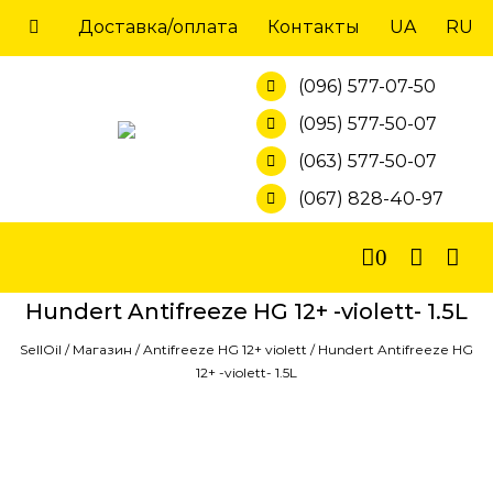
Skip
Доставка/оплата
Контакты
UA
RU
to
content
(096) 577-07-50
(095) 577-50-07
(063) 577-50-07
(067) 828-40-97
0
Hundert Antifreeze HG 12+ -violett- 1.5L
SellOil
/
Магазин
/
Antifreeze HG 12+ violett
/
Hundert Antifreeze HG
12+ -violett- 1.5L