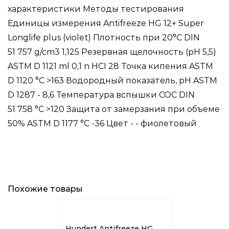
характеристики Методы тестирования
Единицы измерения Antifreeze HG 12+ Super
Longlife plus (violet) Плотность при 20°C DIN
51 757 g/cm3 1,125 Резервная щелочность (pH 5,5)
ASTM D 1121 ml 0,1 n HCI 28 Точка кипения ASTM
D 1120 °C >163 Водородный показатель, pH ASTM
D 1287 - 8,6 Температура вспышки COC DIN
51 758 °C >120 Защита от замерзания при объеме
50% ASTM D 1177 °C -36 Цвет - - фиолетовый
Похожие товары
Hundert Antifreeze HG