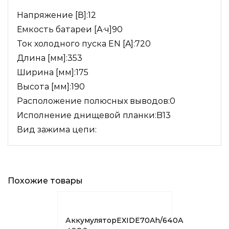
Напряжение [В]:12
Емкость батареи [А·ч]90
Ток холодного пуска EN [A]:720
Длина [мм]:353
Ширина [мм]:175
Высота [мм]:190
Расположение полюсных выводов:0
Исполнение днищевой планки:B13
Вид зажима цепи:
Похожие товары
АккумуляторEXIDE70Ah/640А