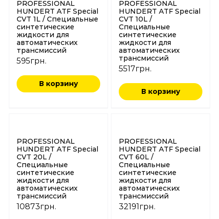
PROFESSIONAL
PROFESSIONAL
HUNDERT ATF Special
HUNDERT ATF Special
CVT 1L / Специальные
CVT 10L /
синтетические
Специальные
жидкости для
синтетические
автоматических
жидкости для
трансмиссий
автоматических
трансмиссий
595
грн.
5517
грн.
В корзину
В корзину
PROFESSIONAL
PROFESSIONAL
HUNDERT ATF Special
HUNDERT ATF Special
CVT 20L /
CVT 60L /
Специальные
Специальные
синтетические
синтетические
жидкости для
жидкости для
автоматических
автоматических
трансмиссий
трансмиссий
10873
грн.
32191
грн.