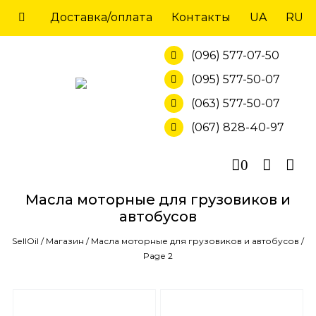
Skip
Доставка/оплата
Контакты
UA
RU
to
content
(096) 577-07-50
(095) 577-50-07
(063) 577-50-07
(067) 828-40-97
0
Масла моторные для грузовиков и
автобусов
SellOil
/
Магазин
/
Масла моторные для грузовиков и автобусов
/
Page 2