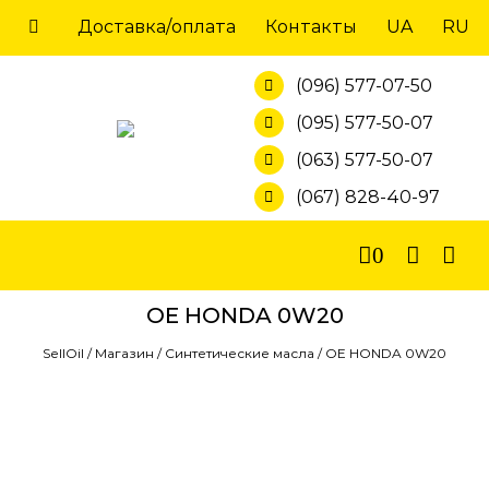
Skip
Доставка/оплата
Контакты
UA
RU
to
content
(096) 577-07-50
(095) 577-50-07
(063) 577-50-07
(067) 828-40-97
0
OE HONDA 0W20
SellOil
/
Магазин
/
Синтетические масла
/
OE HONDA 0W20