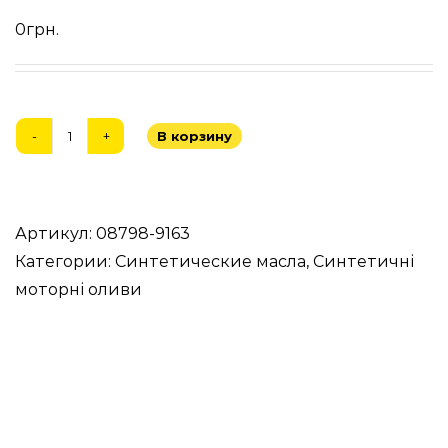
0
грн.
В корзину
Количество
товара
OE
HONDA
Артикул:
08798-9163
0W20
Категории:
Синтетические масла
,
Синтетичні
моторні оливи