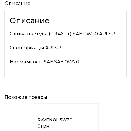
Описание
Описание
Олива двигуна (0,946L +) SAE 0W20 API SP
Специфікація API:SP
Норма якості SAE:SAE 0W20
Похожие товары
RAVENOL 5W30
0
грн.