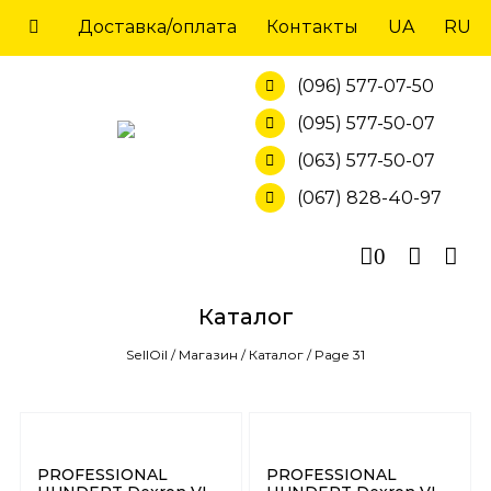
Skip
Доставка/оплата
Контакты
UA
RU
to
content
(096) 577-07-50
(095) 577-50-07
(063) 577-50-07
(067) 828-40-97
0
Каталог
SellOil
/
Магазин
/
Каталог
/
Page 31
PROFESSIONAL
PROFESSIONAL