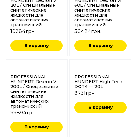
HUNDERT Dexron VI
HUNDERT Dexron VI
20L / Специальные
60L / Специальные
синтетические
синтетические
жидкости для
жидкости для
автоматических
автоматических
трансмиссий
трансмиссий
10284
грн.
30424
грн.
В корзину
В корзину
PROFESSIONAL
PROFESSIONAL
HUNDERT Dexron VI
HUNDERT High Tech
200L / Специальные
DOT4 — 20L
синтетические
8731
грн.
жидкости для
автоматических
трансмиссий
В корзину
99894
грн.
В корзину