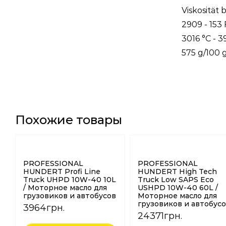
Viskosität 
2909 - 153
3016 °C - 
575 g/100 g
Похожие товары
PROFESSIONAL
PROFESSIONAL
HUNDERT Profi Line
HUNDERT High Tech
Truck UHPD 10W-40 10L
Truck Low SAPS Eco
/ Моторное масло для
USHPD 10W-40 60L /
грузовиков и автобусов
Моторное масло для
грузовиков и автобус
3964
грн.
24371
грн.