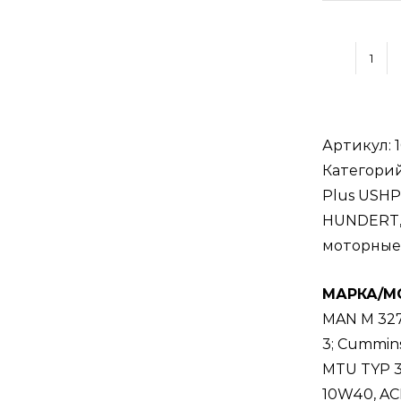
Кол
тов
PRO
HU
Артикул:
Hig
Категори
Tec
Plus USH
Tru
HUNDERT
Plu
моторные 
US
МАРКА/М
10W
MAN M 327
40
3; Cummins
200
MTU TYP 3;
/
10W40, ACE
Мот