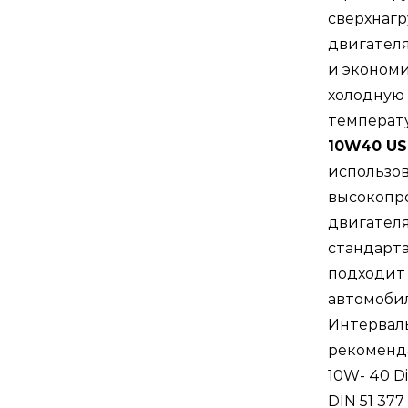
сверхнагр
двигателя
и экономи
холодную 
температ
10W40 U
использов
высокопр
двигателя
стандарта
подходит 
автомобил
Интервалы
рекоменда
10W- 40 Dic
DIN 51 377