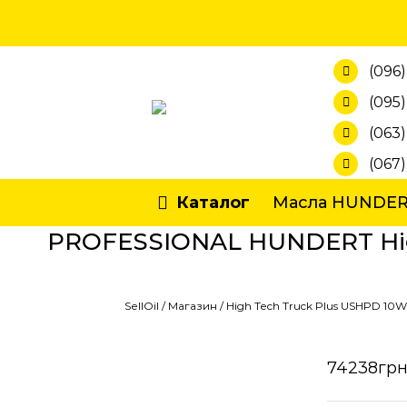
Skip
to
content
(096)
(095)
(063)
(067
Каталог
Масла HUNDE
PROFESSIONAL HUNDERT High
SellOil
/
Магазин
/
High Tech Truck Plus USHPD 10
74238
грн