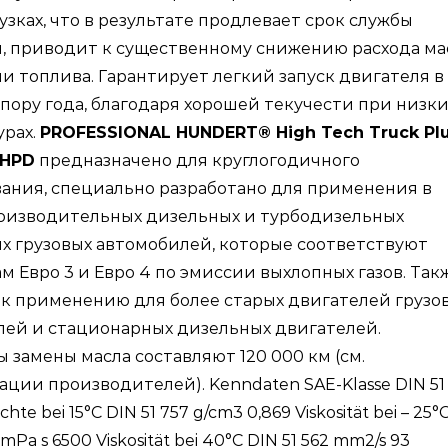
узках, что в результате продлевает срок службы
, приводит к существенному снижению расхода ма
и топлива. Гарантирует легкий запуск двигателя в
пору года, благодаря хорошей текучести при низки
урах.
PROFESSIONAL HUNDERT® High Tech Truck Pl
SHPD
предназначено для круглогодичного
ания, специально разработано для применения в
оизводительных дизельных и турбодизельных
х грузовых автомобилей, которые соответствуют
м Евро 3 и Евро 4 по эмиссии выхлопных газов. Так
к применению для более старых двигателей грузо
ей и стационарных дизельных двигателей.
 замены масла составляют 120 000 км (см.
ции производителей). Kenndaten SAE-Klasse DIN 51 5
hte bei 15°C DIN 51 757 g/cm3 0,869 Viskosität bei – 25°
 mPa s 6500 Viskosität bei 40°C DIN 51 562 mm2/s 93