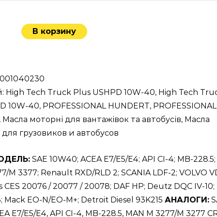
В корзину
ичество
ара
FESSIONAL
NDERT
1001040230
h
й:
High Tech Truck Plus USHPD 10W-40
,
High Tech Tru
h
PD 10W-40
,
PROFESSIONAL HUNDERT
,
PROFESSIONAL
ck
,
Масла моторні для вантажівок та автобусів
,
Масла
s
для грузовиков и автобусов
HPD
ОДЕЛЬ:
SAE 10W40; ACEA E7/E5/E4; API CI-4; MB-228.5;
-
7/M 3377; Renault RXD/RLD 2; SCANIA LDF-2; VOLVO V
 CES 20076 / 20077 / 20078; DAF HP; Deutz DQC IV-10;
L
 Mack EO-N/EO-M+; Detroit Diesel 93K215
АНАЛОГИ:
S
A E7/E5/E4, API CI-4, MB-228.5, MAN M 3277/M 3277 CR
орное