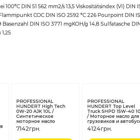
bei 100°C DIN 51 562 mm2/s 13,5 Viskositätsindex (VI) DIN 
 Flammpunkt COC DIN ISO 2592 °C 226 Pourpoint DIN I
39 Basenzahl DIN ISO 3771 mgKOH/g 14,8 Sulfatasche DIN
 1,25
PROFESSIONAL
PROFESSIONAL
HUNDERT High Tech
HUNDERT Top Level
0W-20 AJK 10L /
Truck SHPD 15W-40 1
Синтетическое
/ Моторное масло для
моторное масло
грузовиков и автобус
ов
7142
грн.
4124
грн.