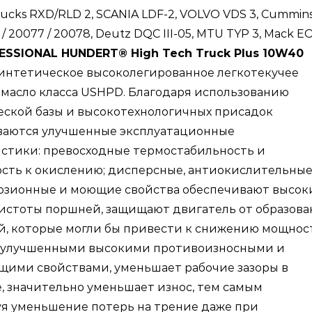
rucks RXD/RLD 2, SCANIA LDF-2, VOLVO VDS 3, Cummin
ло
/ 20077 / 20078, Deutz DQC III-05, MTU TYP 3, Mack E
ESSIONAL HUNDERT® High Tech Truck Plus 10W40
зовиков
синтетическое высоколегированное легкотекучее
масло класса USHPD. Благодаря использованию
обусов
еской базы и высокотехнологичных присадок
ваются улучшенные эксплуатационные
стики: превосходные термостабильность и
сть к окислению; дисперсные, антиокислительные
озионные и моющие свойства обеспечивают высок
истоты поршней, защищают двигатель от образова
, которые могли бы привести к снижению мощнос
 улучшенными высокими противоизносными и
щими свойствами, уменьшает рабочие зазоры в
, значительно уменьшает износ, тем самым
я уменьшение потерь на трение даже при