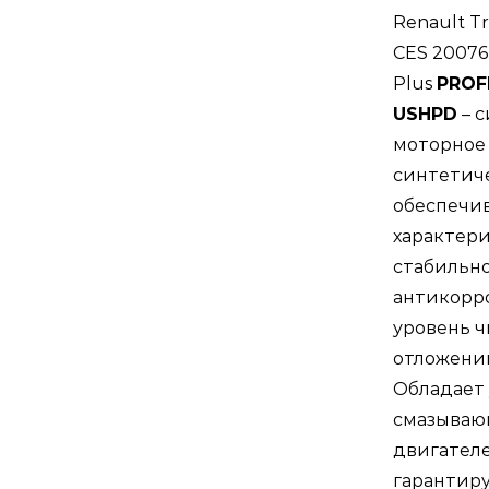
Renault T
мас
CES 20076 
для
Plus
PROF
гру
USHPD
– 
и
моторное 
авт
синтетич
обеспечи
характери
стабильно
антикорр
уровень ч
отложений
Обладает
смазываю
двигателе
гарантиру