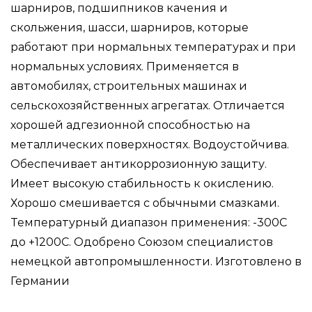
шарниров, подшипников качения и
смазывания
скольжения, шасси, шарниров, которые
всех
работают при нормальных температурах и при
видов
нормальных условиях. Применяется в
узлов
автомобилях, строительных машинах и
при
сельскохозяйственных агрегатах. Отличается
нормальных
хорошей адгезионной способностью на
нагрузках
металлических поверхностях. Водоустойчива.
Обеспечивает антикоррозионную защиту.
Имеет высокую стабильность к окислению.
Хорошо смешивается с обычными смазками.
Температурный диапазон применения: -300С
до +1200С. Одобрено Союзом специалистов
немецкой автопромышленности. Изготовлено в
Германии