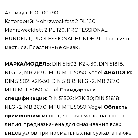
PROFESSIONAL
HUNDERT
Артикул:
1001100290
Mehrzweckfett
Категорий:
Mehrzweckfett 2 PL 120
,
2
Mehrzweckfett 2 PL 120
,
PROFESSIONAL
PL
HUNDERT
,
PROFESSIONAL HUNDERT
,
Пластичні
120
мастила
,
Пластичные смазки
50kg
МАРКА/МОДЕЛЬ:
DIN 51502: K2K-30, DIN 51818:
/
NLGI-2, MB 267.0, MTU MTL 5050, Vogel
АНАЛОГИ:
Многоцелевая
DIN 51502: K2K-30, DIN 51818: NLGI-2, MB 267.0,
пластичная
MTU MTL 5050, Vogel
Стандарты и
смазка
спецификации:
DIN 51502: K2K-30; DIN 51818:
на
NLGI-2; MB 267.0; MTU MTL 5050; Vogel
Область
основе
применения:
многоцелевая смазка на основе
лития,
лития, предназначена для смазывания всех
предназначена
видов узлов при нормальных нагрузках, а также
для