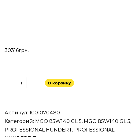
30316
грн.
В корзину
Количество
товара
PROFESSIONAL
HUNDERT
Артикул:
1001070480
MGO
Категорий:
MGO 85W140 GL 5
,
MGO 85W140 GL 5
,
85W140
PROFESSIONAL HUNDERT
,
PROFESSIONAL