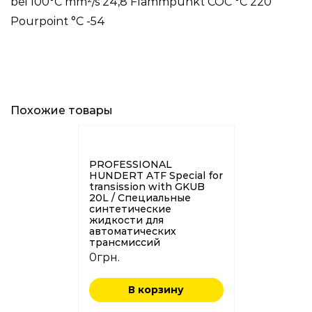
bei 100°C mm²/s 24,8 Flammpunkt COC °C 220
Pourpoint °C -54
Похожие товары
PROFESSIONAL
HUNDERT ATF Special for
transission with GKUB
20L / Специальные
синтетические
жидкости для
автоматических
трансмиссий
0
грн.
В корзину