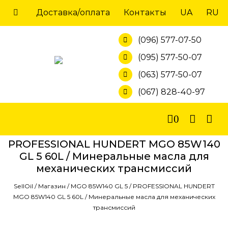
Skip
Доставка/оплата
Контакты
UA
RU
to
content
(096) 577-07-50
(095) 577-50-07
(063) 577-50-07
(067) 828-40-97
0
PROFESSIONAL HUNDERT MGO 85W140
GL 5 60L / Минеральные масла для
механических трансмиссий
SellOil
/
Магазин
/
MGO 85W140 GL 5
/
PROFESSIONAL HUNDERT
MGO 85W140 GL 5 60L / Минеральные масла для механических
трансмиссий