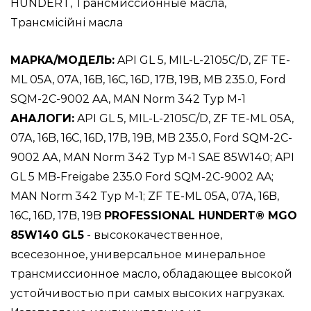
GL
HUNDERT
,
Трансмиссионные масла
,
5
Трансмісійні масла
60L
МАРКА/МОДЕЛЬ:
API GL 5, MIL-L-2105C/D, ZF TE-
/
ML 05A, 07A, 16B, 16C, 16D, 17B, 19B, MB 235.0, Ford
Минеральные
SQM-2C-9002 AA, MAN Norm 342 Typ M-1
масла
АНАЛОГИ:
API GL 5, MIL-L-2105C/D, ZF TE-ML 05A,
для
07A, 16B, 16C, 16D, 17B, 19B, MB 235.0, Ford SQM-2C-
механических
9002 AA, MAN Norm 342 Typ M-1 SAE 85W140; API
трансмиссий
GL 5 MB-Freigabe 235.0 Ford SQM-2C-9002 AA;
MAN Norm 342 Typ M-1; ZF TE-ML 05A, 07A, 16B,
16C, 16D, 17B, 19B
PROFESSIONAL HUNDERT® MGO
85W140 GL5
- высококачественное,
всесезонное, универсальное минеральное
трансмиссионное масло, об­ладающее высокой
устойчивостью при самых высоких нагрузках.