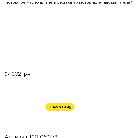
моторное масло для четырехтактных мотоциклетных двигателей
94002
грн.
В корзину
Количество
товара
PROFESSIONAL
HUNDERT®
Артикул:
1001060179