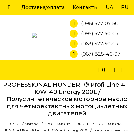
Skip
Доставка/оплата
Контакты
UA
RU
to
content
(096) 577-07-50
(095) 577-50-07
(063) 577-50-07
(067) 828-40-97
0
PROFESSIONAL HUNDERT® Profi Line 4-T
10W-40 Energy 200L /
Полусинтетическое моторное масло
для четырехтактных мотоциклетных
двигателей
SellOil
/
Магазин
/
PROFESSIONAL HUNDERT
/
PROFESSIONAL
HUNDERT® Profi Line 4-T 10W-40 Energy 200L / Полусинтетическое