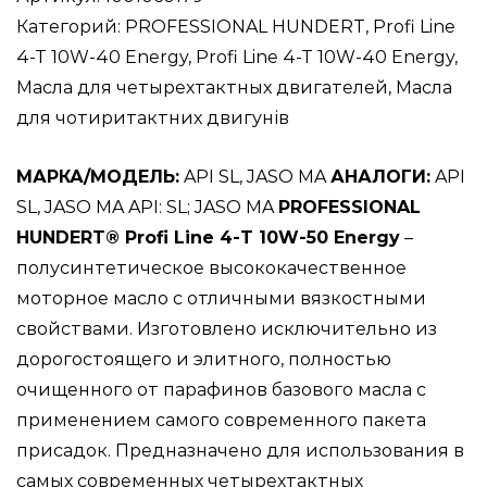
Profi
Категорий:
PROFESSIONAL HUNDERT
,
Profi Line
Line
4-T 10W-40 Energy
,
Profi Line 4-T 10W-40 Energy
,
4-
Масла для четырехтактных двигателей
,
Масла
T
для чотиритактних двигунів
10W-
МАРКА/МОДЕЛЬ:
API SL, JASO MA
АНАЛОГИ:
API
40
SL, JASO MA API: SL; JASO MA
PROFESSIONAL
Energy
HUNDERT® Profi Line 4-Т 10W-50 Energy
–
200L
полусинтетическое высококачественное
/
моторное масло с отличными вязкостными
Полусинтетическое
свойствами. Изготовлено исключительно из
моторное
дорогостоящего и элитного, полностью
масло
очищенного от парафинов базового масла с
для
применением самого современного пакета
четырехтактных
присадок. Предназначено для использования в
мотоциклетных
самых современных четырехтактных
двигателей