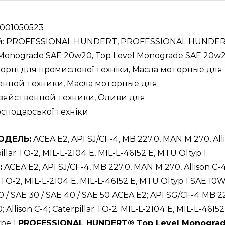
1001050523
й:
PROFESSIONAL HUNDERT
,
PROFESSIONAL HUNDE
 Monograde SAE 20w20
,
Top Level Monograde SAE 20w
орні для промислової техніки
,
Масла моторные для
нной техники
,
Масла моторные для
озяйственной техники
,
Оливи для
осподарської техніки
ОДЕЛЬ:
ACEA E2, API SJ/CF-4, MB 227.0, MAN M 270, All
illar TO-2, MIL-L-2104 E, MIL-L-46152 E, MTU Oltyp 1
:
ACEA E2, API SJ/CF-4, MB 227.0, MAN M 270, Allison C-4
r TO-2, MIL-L-2104 E, MIL-L-46152 E, MTU Oltyp 1 SAE 10W
/ SAE 30 / SAE 40 / SAE 50 ACEA E2; API SG/CF-4 MB 22
Allison C-4; Caterpillar TO-2; MIL-L-2104 E, MIL-L-46152
ype 1
PROFESSIONAL HUNDERT® Top Level Monogra