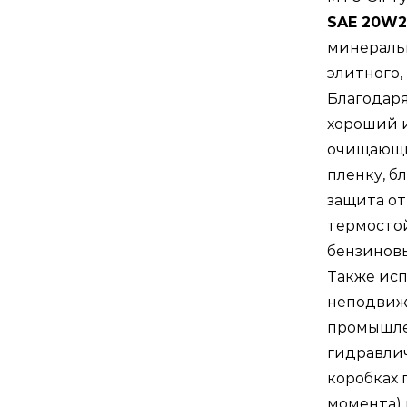
SAE 20W2
минеральн
элитного,
Благодар
хороший 
очищающи
пленку, б
защита от
термостой
бензиновы
Также исп
неподвижн
промышле
гидравлич
коробках 
момента) 