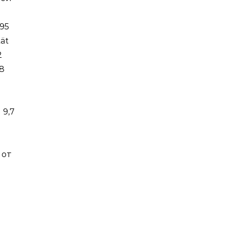
895
tät
2
,8
 9,7
 от