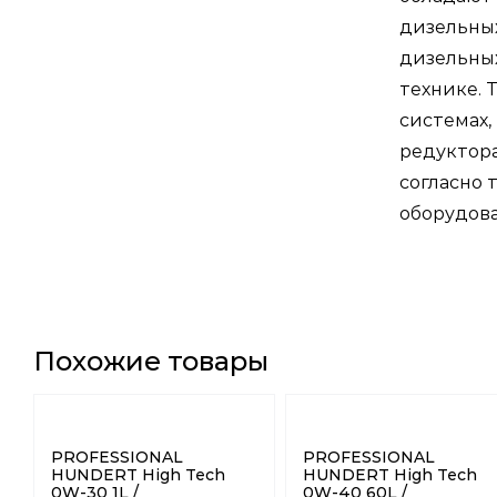
дизельных
дизельны
технике. 
системах,
редуктора
согласно
оборудова
Похожие товары
PROFESSIONAL
PROFESSIONAL
HUNDERT High Tech
HUNDERT High Tech
0W-30 1L /
0W-40 60L /