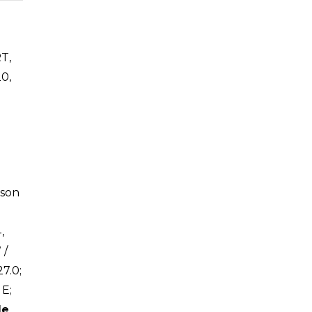
RT
,
20
,
ison
,
 /
7.0;
 E;
de