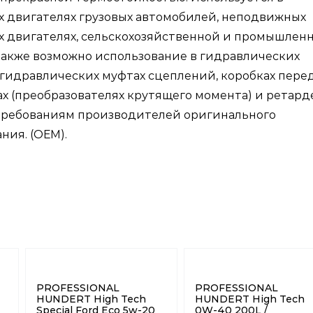
 двигателях грузовых автомобилей, неподвижных
х двигателях, сельскохозяйственной и промышлен
Также возможно использование в гидравлических
 гидравлических муфтах сцеплений, коробках перед
х (преобразователях крутящего момента) и ретард
 требованиям производителей оригинального
ния. (ОЕМ).
PROFESSIONAL
PROFESSIONAL
HUNDERT High Tech
HUNDERT High Tech
Special Ford Eco 5w-20
0W-40 200L /