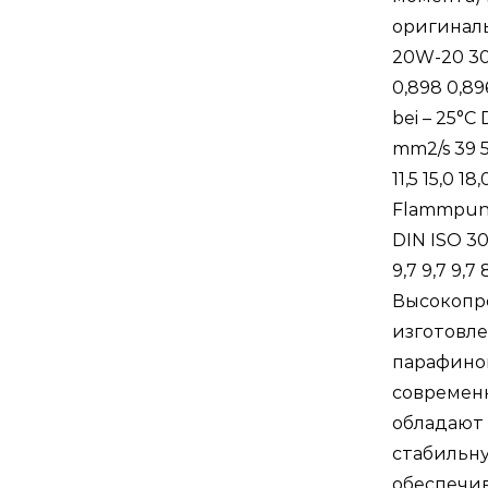
оригинальн
20W-20 30 
0,898 0,896
bei – 25°C 
mm2/s 39 57
11,5 15,0 1
Flammpunk
DIN ISO 30
9,7 9,7 9,7 
Высокопр
изготовле
парафинов
современ
обладают
стабильну
обеспечив