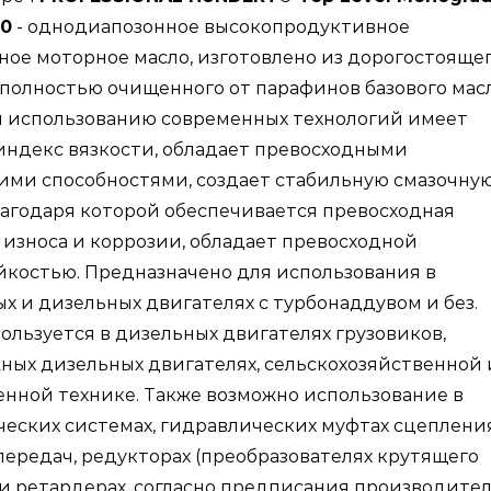
0
- однодиапозонное высокопродуктивное
ое моторное масло, изготовлено из дорогостоящег
 полностью очищенного от парафинов базового масл
я использованию современных технологий имеет
индекс вязкости, обладает превосходными
ми способностями, создает стабильную смазочну
лагодаря которой обеспечивается превосходная
 износа и коррозии, обладает превосходной
костью. Предназначено для использования в
х и дизельных двигателях с турбонаддувом и без.
ользуется в дизельных двигателях грузовиков,
ых дизельных двигателях, сельскохозяйственной 
нной технике. Также возможно использование в
еских системах, гидравлических муфтах сцепления
передач, редукторах (преобразователях крутящего
и ретардерах, согласно предписания производите