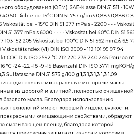
ого оборудования (ОЕМ). SAE-Klasse DIN 51 511 - 10W
40 50 Dichte bei 15°C DIN 51 757 g/cm3 0,883 0,888 0,
 Viskosität bei – 15°C DIN 51 377 mPa s - 2200 - - - Viskosi
DIN 51 377 mPa s 6000 - - - - Viskosität bei 40°C DIN 51 56
 103 152 205 Viskosität bei 100°C DIN 51 562 mm2/s 6,5 7
8,0 Viskositätsindex (VI) DIN ISO 2909 - 112 101 95 97 94
t COC DIN ISO 2592 °C 212 220 235 240 245 Pourpoint
16 °C -24 -22 -18 -9 -15 Basenzahl DIN ISO 3771 mgKOH/g
8,3 Sulfatasche DIN 51 575 g/100 g 1,3 1,3 1,3 1,3 1,09
оизводительные минеральные моторные масла,
нные из дорогой и элитной, полностью очищенной
 базового масла. Благодаря использованию
ных технологий имеют хороший индекс вязкости,
 прекрасными очищающими свойствами, образуют
ю смазывающей пленку, благодаря которой
ается прекрасная защита от износа и коррозии,