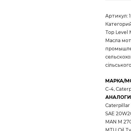
Артикул:
Категори
Top Level
Масла мот
промышле
сельскох
сільськог
МАРКА/М
C-4, Caterp
АНАЛОГИ
Caterpilla
SAE 20W20 
MAN M 270; 
MTU Oil T