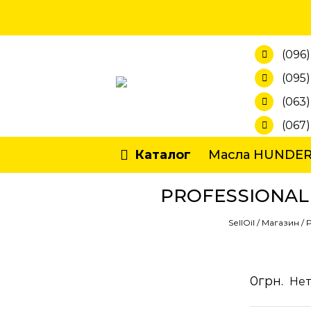
Skip
to
content
(096)
(095)
(063)
(067
Каталог
Масла HUNDE
PROFESSIONAL 
SellOil
/
Магазин
/
0
грн.
Нет