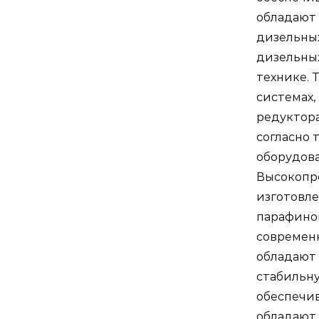
обладают 
дизельных
дизельны
технике. 
системах,
редуктора
согласно
оборудова
Высокопр
изготовле
парафинов
современ
обладают
стабильну
обеспечив
обладают 