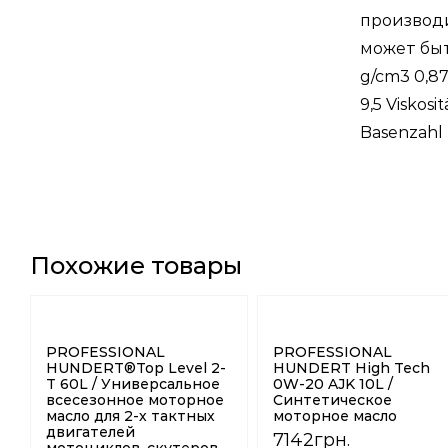
производ
может быт
g/cm3 0,87
9,5 Viskosi
Basenzahl 
Похожие товары
PROFESSIONAL
PROFESSIONAL
HUNDERT®Top Level 2-
HUNDERT High Tech
T 60L / Универсальное
0W-20 AJK 10L /
всесезонное моторное
Синтетическое
масло для 2-х тактных
моторное масло
двигателей
7142
грн.