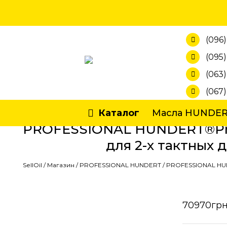
Skip
to
content
(096)
(095)
(063)
(067
Каталог
Масла HUNDE
PROFESSIONAL HUNDERT®Profi
для 2-х тактных 
SellOil
/
Магазин
/
PROFESSIONAL HUNDERT
/
PROFESSIONAL HUND
70970
грн