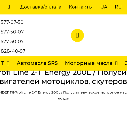
Доставка/оплата
Контакты
UA
RU
 577-07-50
 577-50-07
 577-50-07
) 828-40-97
RT
Автомасла SRS
Моторные масла
 Line 2-Т Energy 200L / Полус
двигателей мотоциклов, скутеро
ERT®Profi Line 2-Т Energy 200L / Полусинтетическое моторное масл
лодок
.