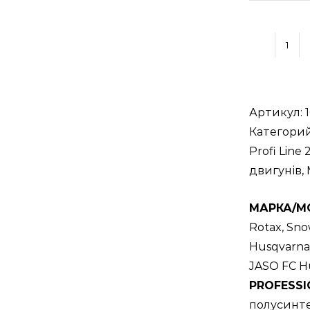
Кол
тов
PRO
HUN
Артикул:
Line
Категори
2-
Profi Line
Т
двигунів
,
Ene
МАРКА/М
200
Rotax, Sno
/
Husqvarna,
Пол
JASO FC Hu
мот
PROFESSIO
мас
полусинте
для