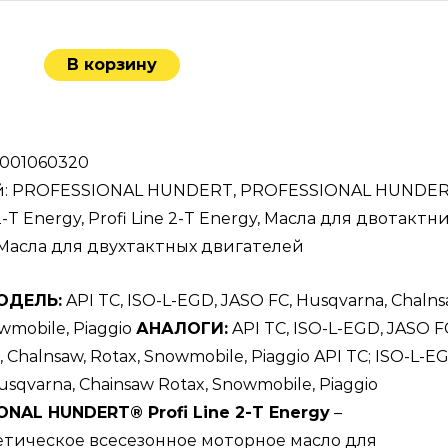
В корзину
ичество
ара
FESSIONAL
DERT®Profi
1001060320
й:
PROFESSIONAL HUNDERT
,
PROFESSIONAL HUNDE
 2-Т Energy
,
Profi Line 2-Т Energy
,
Масла для двотактн
Масла для двухтактных двигателей
rgy
ОДЕЛЬ:
API TC, ISO-L-EGD, JASO FC, Husqvarna, Chalns
L
wmobile, Piaggio
АНАЛОГИ:
API TC, ISO-L-EGD, JASO F
 Chalnsaw, Rotax, Snowmobile, Piaggio API ТС; ISO-L-E
усинтетическое
sqvarna, Chainsaw Rotax, Snowmobile, Piaggio
орное
NAL HUNDERT® Profi Line 2-Т Energy
–
ло
тическое всесезонное моторное масло для