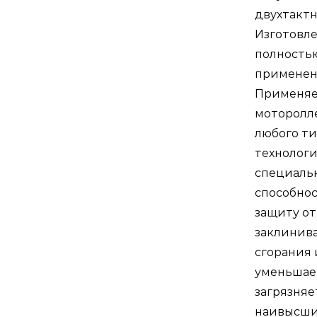
двухтакт
2-
Изготовле
х
полностью
так
применен
дви
Применяет
мот
моторолле
ску
любого ти
мот
технолог
лод
специаль
способнос
защиту от
заклинива
сгорания 
уменьшает
загрязняе
наивысши