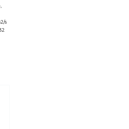
,
2/s
-32