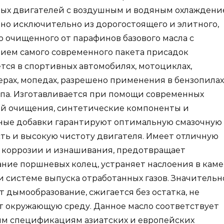
ных двигателей с воздушным и водяным охлаждени
но исключительно из дорогостоящего и элитного,
 очищенного от парафинов базового масла с
тных
ием самого современного пакета присадок
гателей
ся в спортивных автомобилях, мотоциклах,
оциклов,
рах, мопедах, разрешено применения в бензопилах
теров,
па. Изготавливается при помощи современных
орных
ий очищения, синтетические компоненты и
ок
ные добавки гарантируют оптимальную смазочную
ть и высокую чистоту двигателя. Имеет отличную
 коррозии и изнашивания, предотвращает
ние поршневых колец, устраняет наслоения в кам
и системе выпуска отработанных газов. Значительн
 дымообразование, сжигается без остатка, не
т окружающую среду. Данное масло соответствует
м спецификациям азиатских и европейских