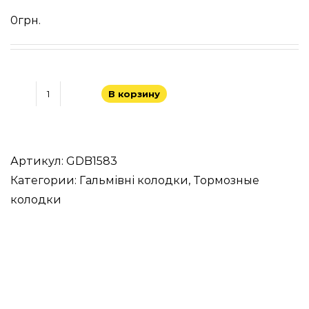
0
грн.
В корзину
Количество
товара
TRW
AUTOMOTIVE
Артикул:
GDB1583
Категории:
Гальмівні колодки
,
Тормозные
колодки