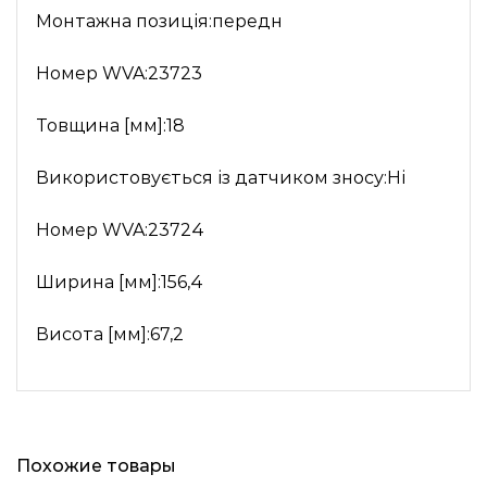
Монтажна позиція:передн
Номер WVA:23723
Товщина [мм]:18
Використовується із датчиком зносу:Ні
Номер WVA:23724
Ширина [мм]:156,4
Висота [мм]:67,2
Похожие товары