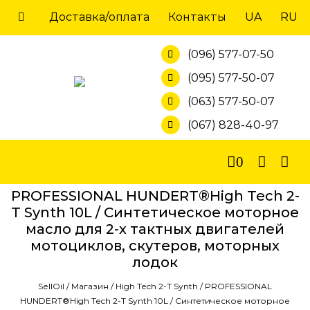
Skip
Доставка/оплата
Контакты
UA
RU
to
content
(096) 577-07-50
(095) 577-50-07
(063) 577-50-07
(067) 828-40-97
0
PROFESSIONAL HUNDERT®High Tech 2-
Т Synth 10L / Синтетическое моторное
масло для 2-х тактных двигателей
мотоциклов, скутеров, моторных
лодок
SellOil
/
Магазин
/
High Tech 2-Т Synth
/
PROFESSIONAL
HUNDERT®High Tech 2-Т Synth 10L / Синтетическое моторное