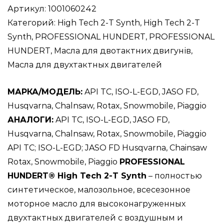
HUNDERT®High
Артикул:
1001060242
Tech
Категорий:
High Tech 2-Т Synth
,
High Tech 2-Т
2-
Synth
,
PROFESSIONAL HUNDERT
,
PROFESSIONAL
Т
HUNDERT
,
Масла для двотактних двигунів
,
Synth
Масла для двухтактных двигателей
10L
МАРКА/МОДЕЛЬ:
API TC, ISO-L-EGD, JASO FD,
/
Husqvarna, Chalnsaw, Rotax, Snowmobile, Piaggio
Синтетическое
АНАЛОГИ:
API TC, ISO-L-EGD, JASO FD,
моторное
Husqvarna, Chalnsaw, Rotax, Snowmobile, Piaggio
масло
API ТС; ISO-L-EGD; JASO FD Husqvarna, Chainsaw
для
Rotax, Snowmobile, Piaggio
PROFESSIONAL
2-
HUNDERT® High Tech 2-Т Synth
– полностью
х
синтетическое, малозольное, всесезонное
тактных
моторное масло для высоконагруженных
двигателей
двухтактных двигателей с воздушным и
мотоциклов,