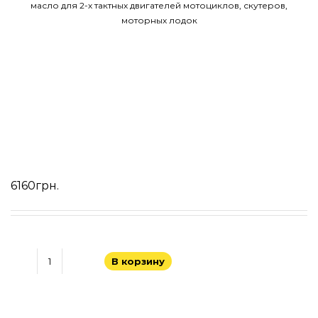
масло для 2-х тактных двигателей мотоциклов, скутеров,
моторных лодок
6160
грн.
В корзину
Количество
товара
PROFESSIONAL