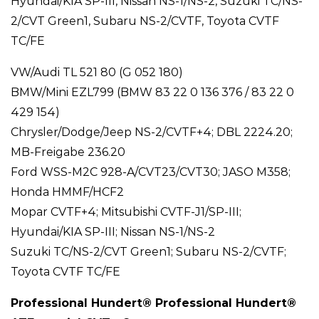
Hyundai/KIA SP-III, Nissan NS-1/NS-2, Suzuki TC/NS-
2/CVT Green1, Subaru NS-2/CVTF, Toyota CVTF
TC/FE
VW/Audi TL 521 80 (G 052 180)
BMW/Mini EZL799 (BMW 83 22 0 136 376 / 83 22 0
429 154)
Chrysler/Dodge/Jeep NS-2/CVTF+4; DBL 2224.20;
MB-Freigabe 236.20
Ford WSS-M2C 928-A/CVT23/CVT30; JASO M358;
Honda HMMF/HCF2
Mopar CVTF+4; Mitsubishi CVTF-J1/SP-III;
Hyundai/KIA SP-III; Nissan NS-1/NS-2
Suzuki TC/NS-2/CVT Green1; Subaru NS-2/CVTF;
Toyota CVTF TC/FE
Professional Hundert® Professional Hundert®