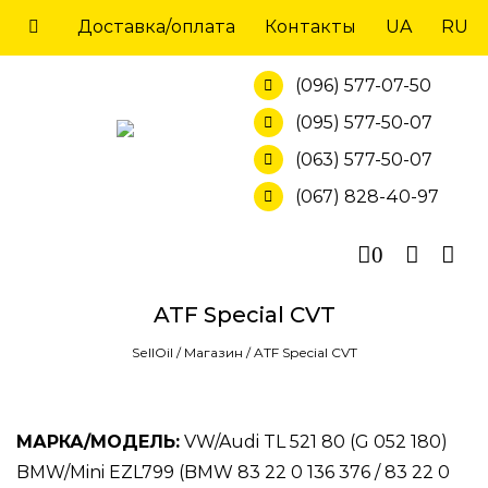
Skip
Доставка/оплата
Контакты
UA
RU
to
content
(096) 577-07-50
(095) 577-50-07
(063) 577-50-07
(067) 828-40-97
0
ATF Special CVT
SellOil
/
Магазин
/
ATF Special CVT
МАРКА/МОДЕЛЬ:
VW/Audi TL 521 80 (G 052 180)
BMW/Mini EZL799 (BMW 83 22 0 136 376 / 83 22 0