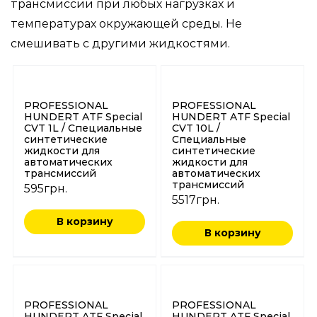
трансмиссии при любых нагрузках и
температурах окружающей среды. Не
смешивать с другими жидкостями.
PROFESSIONAL
PROFESSIONAL
HUNDERT ATF Special
HUNDERT ATF Special
CVT 1L / Специальные
CVT 10L /
синтетические
Специальные
жидкости для
синтетические
автоматических
жидкости для
трансмиссий
автоматических
трансмиссий
595
грн.
5517
грн.
В корзину
В корзину
PROFESSIONAL
PROFESSIONAL
HUNDERT ATF Special
HUNDERT ATF Special