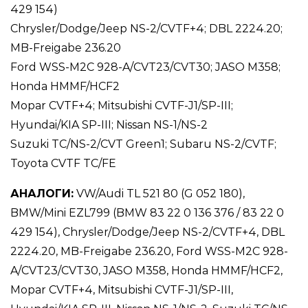
429 154)
Chrysler/Dodge/Jeep NS-2/CVTF+4; DBL 2224.20;
MB-Freigabe 236.20
Ford WSS-M2C 928-A/CVT23/CVT30; JASO M358;
Honda HMMF/HCF2
Mopar CVTF+4; Mitsubishi CVTF-J1/SP-III;
Hyundai/KIA SP-III; Nissan NS-1/NS-2
Suzuki TC/NS-2/CVT Green1; Subaru NS-2/CVTF;
Toyota CVTF TC/FE
АНАЛОГИ:
VW/Audi TL 521 80 (G 052 180),
BMW/Mini EZL799 (BMW 83 22 0 136 376 / 83 22 0
429 154), Chrysler/Dodge/Jeep NS-2/CVTF+4, DBL
2224.20, MB-Freigabe 236.20, Ford WSS-M2C 928-
A/CVT23/CVT30, JASO M358, Honda HMMF/HCF2,
Mopar CVTF+4, Mitsubishi CVTF-J1/SP-III,