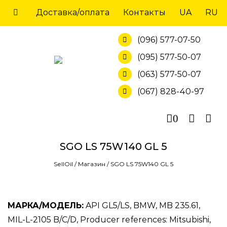
Skip
Доставка/оплата
Контакты
UA
RU
to
content
(096) 577-07-50
(095) 577-50-07
(063) 577-50-07
(067) 828-40-97
0
SGO LS 75W140 GL 5
SellOil
/
Магазин
/
SGO LS 75W140 GL 5
МАРКА/МОДЕЛЬ:
API GL5/LS, BMW, MB 235.61,
MIL-L-2105 B/C/D, Producer references: Mitsubishi,